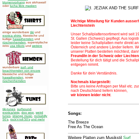
blumenvorhang
aus alohawaii!
oder
lucha libre masken
Wichtige Mitteilung für Kunden ausser
Liechtenstein
einige wunderbare
tiki
und
Unser Schallplattensortiment wird seit 
exotica shirts
, klassische und
St. Gallen (Schweiz)
gepflegt. Aus logis
kultige
hawaiihemden
und
rüschenhemden
, superstylische
leider keine Schallplatten mehr direkt 
retro
usa trikots
und
weitere
Österreich und andere Länder liefern. 
unserer Platten bestellen möchtest, dan
Freund/in in der Schweiz oder Liechten
Bestellung für dich tätigt und die Schallpl
entgegen nimmt.
wunderbare
surf- und
beachhemden von encore
Danke für dein Verständnis.
klassische und kultige
hawaiihemden
,
sowie
rüschenhemden
Nochmals klargestellt:
Bitte uns keine Anfragen per Mail etc. z
nach Deutschland liefern können,
wir können leider nicht
.
tiki-tunes
,
surfsound
,
exotica/strip
,
doo wop
,
weird
Songs:
tunes
,
strange music
,
rockabilly
50's
,
rock'n'roll 50's
und mehr
The Breeze
Free As The Ocean
Weitere Platten zum Musikstil
Surf