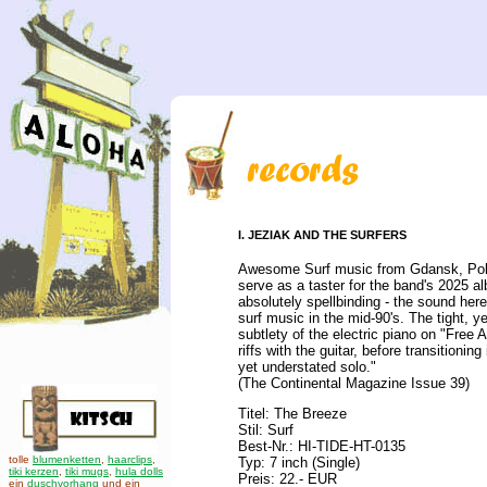
I. JEZIAK AND THE SURFERS
Awesome Surf music from Gdansk, Pol
serve as a taster for the band's 2025 
absolutely spellbinding - the sound here
surf music in the mid-90's. The tight, ye
subtlety of the electric piano on "Free
riffs with the guitar, before transitionin
yet understated solo."
(The Continental Magazine Issue 39)
Titel: The Breeze
Stil: Surf
Best-Nr.: HI-TIDE-HT-0135
tolle
blumenketten
,
haarclips
,
Typ: 7 inch (Single)
tiki kerzen
,
tiki mugs
,
hula dolls
Preis: 22.- EUR
ein
duschvorhang
und ein