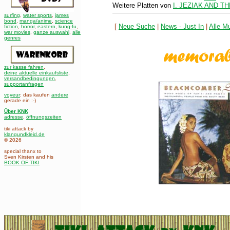
Weitere Platten von
I. JEZIAK AND T
surfing
,
water sports
,
james
bond
,
manga/anime
,
science
[
Neue Suche
|
News - Just In
|
Alle Mu
fiction
,
horror
,
eastern
,
kung-fu
,
war movies
,
ganze auswahl
,
alle
genres
zur kasse fahren
,
deine aktuelle einkaufsliste
,
versandbedingungen
,
supportanfragen
voyeur
: das kaufen
andere
gerade ein :-)
Über KNK
adresse
,
öffnungszeiten
tiki attack by
klangundkleid.de
© 2026
special thanx to
Sven Kirsten and his
BOOK OF TIKI