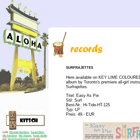
SURFRAJETTES
Here available on KEY LIME COLOURED
album by Toronto's premiere all-girl ins
Surfrajettes.
Titel: Easy As Pie
Stil: Surf
Best-Nr.: Hi-Tide-HT-125
Typ: LP
Preis: 49.- EUR
tolle
blumenketten
,
haarclips
,
tiki kerzen
,
tiki mugs
,
hula dolls
ein
duschvorhang
und ein