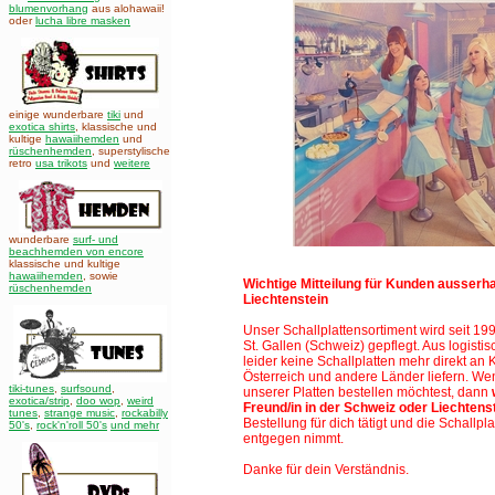
blumenvorhang
aus alohawaii!
oder
lucha libre masken
einige wunderbare
tiki
und
exotica shirts
, klassische und
kultige
hawaiihemden
und
rüschenhemden
, superstylische
retro
usa trikots
und
weitere
wunderbare
surf- und
beachhemden von encore
klassische und kultige
hawaiihemden
,
sowie
Wichtige Mitteilung für Kunden ausserh
rüschenhemden
Liechtenstein
Unser Schallplattensortiment wird seit 19
St. Gallen (Schweiz)
gepflegt. Aus logist
leider keine Schallplatten mehr direkt an
Österreich und andere Länder liefern. W
tiki-tunes
,
surfsound
,
unserer Platten bestellen möchtest, dann
exotica/strip
,
doo wop
,
weird
Freund/in in der Schweiz oder Liechtens
tunes
,
strange music
,
rockabilly
Bestellung für dich tätigt und die Schallplat
50's
,
rock'n'roll 50's
und mehr
entgegen nimmt.
Danke für dein Verständnis.