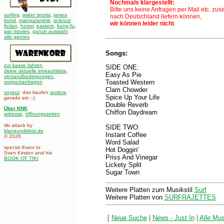
Nochmals klargestellt:
Bitte uns keine Anfragen per Mail etc. zus
surfing
,
water sports
,
james
nach Deutschland liefern können,
bond
,
manga/anime
,
science
wir können leider nicht
.
fiction
,
horror
,
eastern
,
kung-fu
,
war movies
,
ganze auswahl
,
alle genres
Songs:
zur kasse fahren
,
SIDE ONE:
deine aktuelle einkaufsliste
,
Easy As Pie
versandbedingungen
,
Toasted Western
supportanfragen
Clam Chowder
voyeur
: das kaufen
andere
Spice Up Your Life
gerade ein :-)
Double Reverb
Über KNK
Chiffon Daydream
adresse
,
öffnungszeiten
tiki attack by
SIDE TWO:
klangundkleid.de
Instant Coffee
© 2026
Word Salad
special thanx to
Hot Doggin'
Sven Kirsten and his
Priss And Vinegar
BOOK OF TIKI
Lickety Split
Sugar Town
Weitere Platten zum Musikstil
Surf
Weitere Platten von
SURFRAJETTES
[
Neue Suche
|
News - Just In
|
Alle Mus