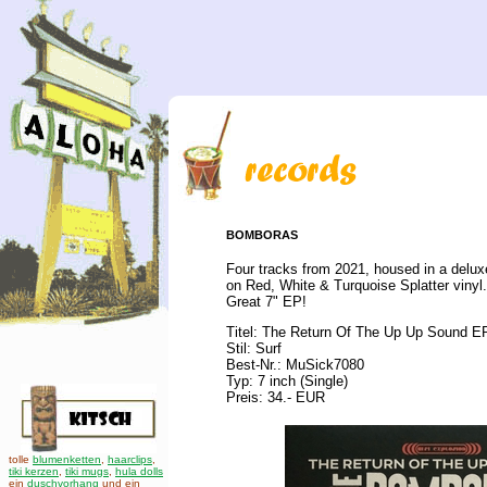
BOMBORAS
Four tracks from 2021, housed in a delux
on Red, White & Turquoise Splatter vinyl.
Great 7" EP!
Titel: The Return Of The Up Up Sound E
Stil: Surf
Best-Nr.: MuSick7080
Typ: 7 inch (Single)
Preis: 34.- EUR
tolle
blumenketten
,
haarclips
,
tiki kerzen
,
tiki mugs
,
hula dolls
ein
duschvorhang
und ein