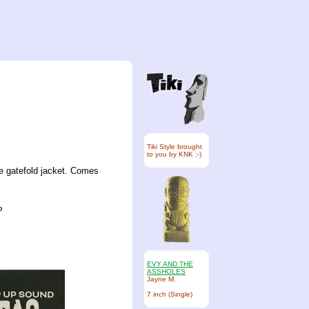
Tiki Style brought
to you by KNK :-)
e gatefold jacket. Comes
P
EVY AND THE
ASSHOLES
Jayne M.
7 inch (Single)