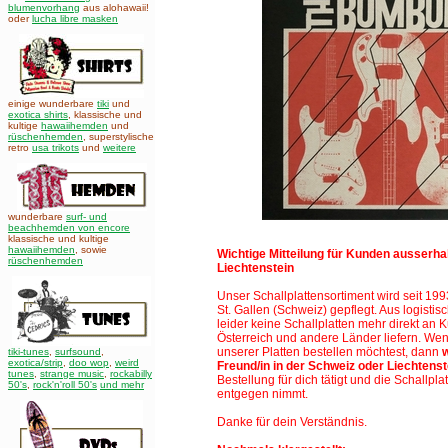
blumenvorhang
aus alohawaii!
oder
lucha libre masken
einige wunderbare
tiki
und
exotica shirts
, klassische und
kultige
hawaiihemden
und
rüschenhemden
, superstylische
retro
usa trikots
und
weitere
wunderbare
surf- und
beachhemden von encore
klassische und kultige
hawaiihemden
,
sowie
Wichtige Mitteilung für Kunden ausserha
rüschenhemden
Liechtenstein
Unser Schallplattensortiment wird seit 19
St. Gallen (Schweiz)
gepflegt. Aus logisti
leider keine Schallplatten mehr direkt an
Österreich und andere Länder liefern. We
unserer Platten bestellen möchtest, dann
tiki-tunes
,
surfsound
,
exotica/strip
,
doo wop
,
weird
Freund/in in der Schweiz oder Liechtenst
tunes
,
strange music
,
rockabilly
Bestellung für dich tätigt und die Schallplat
50's
,
rock'n'roll 50's
und mehr
entgegen nimmt.
Danke für dein Verständnis.