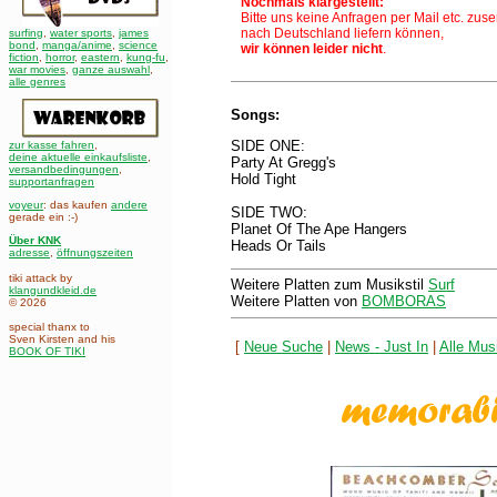
Nochmals klargestellt:
Bitte uns keine Anfragen per Mail etc. zus
nach Deutschland liefern können,
surfing
,
water sports
,
james
bond
,
manga/anime
,
science
wir können leider nicht
.
fiction
,
horror
,
eastern
,
kung-fu
,
war movies
,
ganze auswahl
,
alle genres
Songs:
SIDE ONE:
zur kasse fahren
,
deine aktuelle einkaufsliste
,
Party At Gregg's
versandbedingungen
,
Hold Tight
supportanfragen
voyeur
: das kaufen
andere
SIDE TWO:
gerade ein :-)
Planet Of The Ape Hangers
Über KNK
Heads Or Tails
adresse
,
öffnungszeiten
tiki attack by
Weitere Platten zum Musikstil
Surf
klangundkleid.de
Weitere Platten von
BOMBORAS
© 2026
special thanx to
Sven Kirsten and his
[
Neue Suche
|
News - Just In
|
Alle Musi
BOOK OF TIKI