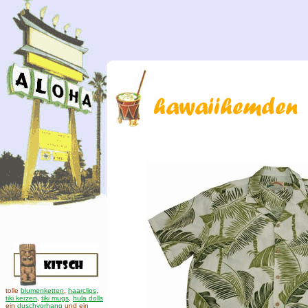
tolle
blumenketten
,
haarclips
,
tiki kerzen
,
tiki mugs
,
hula dolls
ein
duschvorhang
und ein