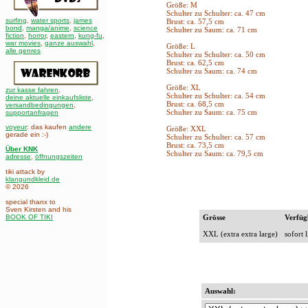
Größe: M
Schulter zu Schulter: ca. 47 cm
surfing
,
water sports
,
james
Brust: ca. 57,5 cm
bond
,
manga/anime
,
science
Schulter zu Saum: ca. 71 cm
fiction
,
horror
,
eastern
,
kung-fu
,
war movies
,
ganze auswahl
,
Größe: L
alle genres
Schulter zu Schulter: ca. 50 cm
Brust: ca. 62,5 cm
Schulter zu Saum: ca. 74 cm
Größe: XL
zur kasse fahren
,
Schulter zu Schulter: ca. 54 cm
deine aktuelle einkaufsliste
,
Brust: ca. 68,5 cm
versandbedingungen
,
Schulter zu Saum: ca. 75 cm
supportanfragen
voyeur
: das kaufen
andere
Größe: XXL
gerade ein :-)
Schulter zu Schulter: ca. 57 cm
Brust: ca. 73,5 cm
Über KNK
Schulter zu Saum: ca. 79,5 cm
adresse
,
öffnungszeiten
tiki attack by
klangundkleid.de
© 2026
special thanx to
Sven Kirsten and his
BOOK OF TIKI
Grösse
Verfüg
XXL (extra extra large)
sofort 
Auswahl: