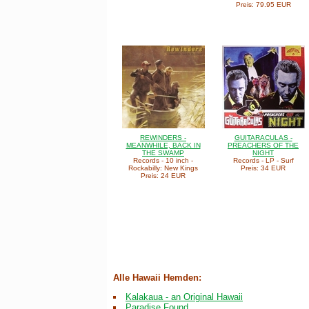
Preis: 79.95 EUR
REWINDERS -
GUITARACULAS -
MEANWHILE, BACK IN
PREACHERS OF THE
THE SWAMP
NIGHT
Records - 10 inch -
Records - LP - Surf
Rockabilly: New Kings
Preis: 34 EUR
Preis: 24 EUR
Alle Hawaii Hemden:
Kalakaua - an Original Hawaii
Paradise Found