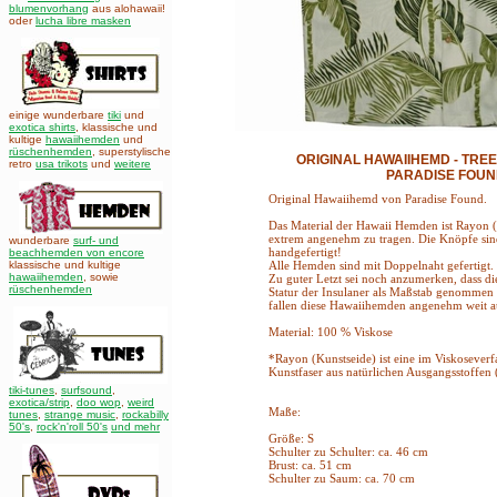
blumenvorhang
aus alohawaii!
oder
lucha libre masken
einige wunderbare
tiki
und
exotica shirts
, klassische und
kultige
hawaiihemden
und
rüschenhemden
, superstylische
ORIGINAL HAWAIIHEMD - TREE
retro
usa trikots
und
weitere
PARADISE FOU
Original Hawaiihemd von Paradise Found.
Das Material der Hawaii Hemden ist Rayon 
extrem angenehm zu tragen. Die Knöpfe sin
wunderbare
surf- und
handgefertigt!
beachhemden von encore
klassische und kultige
Alle Hemden sind mit Doppelnaht gefertigt.
hawaiihemden
,
sowie
Zu guter Letzt sei noch anzumerken, dass die
rüschenhemden
Statur der Insulaner als Maßstab genommen
fallen diese Hawaiihemden angenehm weit a
Material: 100 % Viskose
*Rayon (Kunstseide) ist eine im Viskoseverfa
Kunstfaser aus natürlichen Ausgangsstoffen (
tiki-tunes
,
surfsound
,
exotica/strip
,
doo wop
,
weird
Maße:
tunes
,
strange music
,
rockabilly
50's
,
rock'n'roll 50's
und mehr
Größe: S
Schulter zu Schulter: ca. 46 cm
Brust: ca. 51 cm
Schulter zu Saum: ca. 70 cm