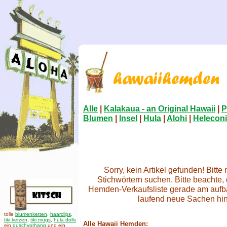
Alle
|
Kalakaua - an Original Hawaii
|
P
Blumen
|
Insel
|
Hula
|
Alohi
|
Helecon
Sorry, kein Artikel gefunden! Bitt
Stichwörtern suchen. Bitte beachte,
Hemden-Verkaufsliste gerade am aufb
laufend neue Sachen h
tolle
blumenketten
,
haarclips
,
tiki kerzen
,
tiki mugs
,
hula dolls
Alle Hawaii Hemden:
ein
duschvorhang
und ein