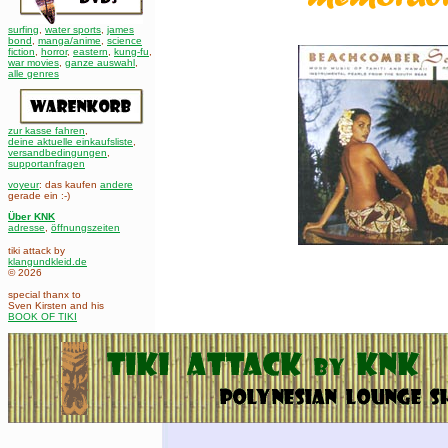
surfing
,
water sports
,
james
bond
,
manga/anime
,
science
fiction
,
horror
,
eastern
,
kung-fu
,
war movies
,
ganze auswahl
,
alle genres
zur kasse fahren
,
deine aktuelle einkaufsliste
,
versandbedingungen
,
supportanfragen
voyeur
: das kaufen
andere
gerade ein :-)
Über KNK
adresse
,
öffnungszeiten
tiki attack by
klangundkleid.de
© 2026
special thanx to
Sven Kirsten and his
BOOK OF TIKI