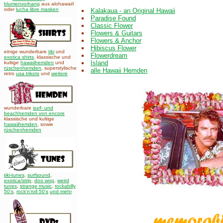
blumenvorhang
aus alohawaii!
oder
lucha libre masken
Kalakaua - an Original Hawaii
Paradise Found
Classic Flower
Flowers & Guitars
Flowers & Anchor
Hibiscus Flower
einige wunderbare
tiki
und
Flowerdream
exotica shirts
, klassische und
Island
kultige
hawaiihemden
und
rüschenhemden
, superstylische
alle Hawaii Hemden
retro
usa trikots
und
weitere
wunderbare
surf- und
beachhemden von encore
klassische und kultige
hawaiihemden
,
sowie
rüschenhemden
tiki-tunes
,
surfsound
,
exotica/strip
,
doo wop
,
weird
tunes
,
strange music
,
rockabilly
50's
,
rock'n'roll 50's
und mehr