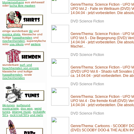
blumenvorhang
aus alohawaii!
Genre/Thema: Science Fiction - UFO Vo
oder
lucha libre masken
UFO Vol.2 - Falle im Weltraum (DVD) Ve
14.04.04 - jetzt vorbestellen. Die absol
DVD Science Fiction
einige wunderbare
tiki
und
Genre/Thema: Science Fiction - UFO V
exotica shirts
, klassische und
kultige
hawaiihemden
und
UFO Vol.5 - Die Begegnung (DVD) Veröf
rüschenhemden
, superstylische
14.04.04 - jetzt vorbestellen. Die abso
retro
usa trikots
und
weitere
Macher...
DVD Science Fiction
wunderbare
surf- und
Genre/Thema: Science Fiction - UFO Vo
beachhemden von encore
(DVD) UFO Vol.6 - Shado ruft Sovatex 
klassische und kultige
hawaiihemden
,
sowie
ca. 14.04.04 - jetzt vorbestellen. Die ab
rüschenhemden
DVD Science Fiction
Genre/Thema: Science Fiction - UFO Vo
UFO Vol.4 - Die fremde Kraft (DVD) Ver
14.04.04 - jetzt vorbestellen. Die absol
tiki-tunes
,
surfsound
,
exotica/strip
,
doo wop
,
weird
tunes
,
strange music
,
rockabilly
DVD Science Fiction
50's
,
rock'n'roll 50's
und mehr
Genre/Thema: Cartoons - SCOOBY D
(DVD) SCOOBY DOO-& THE ALIEN IN