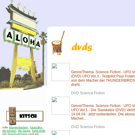
Genre/Thema: Science Fiction - UFO Vol
(DVD) UFO Vol.3 - Testpilot Paul Foste
von dem Macher der THUNDERBIRDS! 
dreht...
DVD Science Fiction
Genre/Thema: Science Fiction - UFO Vo
UFO Vol.1 - Die Siamkatze (DVD) Veröf
14.04.04 - jetzt vorbestellen. Die abso
Macher...
DVD Science Fiction
tolle
blumenketten
,
haarclips
,
tiki kerzen
,
tiki mugs
,
hula dolls
ein
duschvorhang
und ein