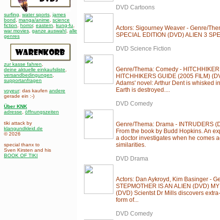
DVD Cartoons
surfing
,
water sports
,
james
bond
,
manga/anime
,
science
fiction
,
horror
,
eastern
,
kung-fu
,
Actors: Sigourney Weaver - Genre/Them
war movies
,
ganze auswahl
,
alle
SPECIAL EDITION (DVD) ALIEN 3 SP
genres
DVD Science Fiction
zur kasse fahren
,
Genre/Thema: Comedy - HITCHHIKERS
deine aktuelle einkaufsliste
,
versandbedingungen
,
HITCHHIKERS GUIDE (2005 FILM) (DV
supportanfragen
Adams' novel: Arthur Dent is whisked 
Earth is destroyed....
voyeur
: das kaufen
andere
gerade ein :-)
DVD Comedy
Über KNK
adresse
,
öffnungszeiten
tiki attack by
Genre/Thema: Drama - INTRUDERS 
klangundkleid.de
From the book by Budd Hopkins. An expl
© 2026
a doctor investigates when he comes a
similarities.
special thanx to
Sven Kirsten and his
BOOK OF TIKI
DVD Drama
Actors: Dan Aykroyd, Kim Basinger - 
STEPMOTHER IS AN ALIEN (DVD) MY
(DVD) Scientst Dr Mills discovers extra-t
form of...
DVD Comedy