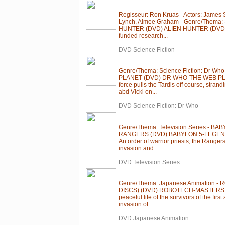
Regisseur: Ron Kruas - Actors: James 
Lynch, Aimee Graham - Genre/Thema: S
HUNTER (DVD) ALIEN HUNTER (DVD) A 
funded research...
DVD Science Fiction
Genre/Thema: Science Fiction: Dr W
PLANET (DVD) DR WHO-THE WEB PLA
force pulls the Tardis off course, strand
abd Vicki on...
DVD Science Fiction: Dr Who
Genre/Thema: Television Series - 
RANGERS (DVD) BABYLON 5-LEGEN
An order of warrior priests, the Ranger
invasion and...
DVD Television Series
Genre/Thema: Japanese Animation 
DISCS) (DVD) ROBOTECH-MASTERS 1
peaceful life of the survivors of the first
invasion of...
DVD Japanese Animation