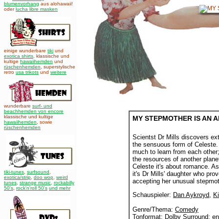
blumenvorhang
aus alohawaii!
oder
lucha libre masken
einige wunderbare
tiki
und
exotica shirts
, klassische und
kultige
hawaiihemden
und
rüschenhemden
, superstylische
retro
usa trikots
und
weitere
wunderbare
surf- und
beachhemden von encore
klassische und kultige
MY STEPMOTHER IS AN A
hawaiihemden
,
sowie
rüschenhemden
Scientst Dr Mills discovers extra
the sensuous form of Celeste
much to learn from each other; f
the resources of another plane
Celeste it's about romance. As 
tiki-tunes
,
surfsound
,
it's Dr Mills' daughter who prove
exotica/strip
,
doo wop
,
weird
accepting her unusual stepmot
tunes
,
strange music
,
rockabilly
50's
,
rock'n'roll 50's
und mehr
Schauspieler:
Dan Aykroyd
,
K
Genre/Thema:
Comedy
Tonformat: Dolby Surround: e