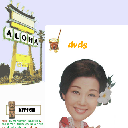
tolle
blumenketten
,
haarclips
,
tiki kerzen
,
tiki mugs
,
hula dolls
ein
duschvorhang
und ein