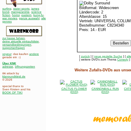
Bildformat: Widescreen
surfing
,
water sports
,
james
Ländercode: 2
bond
,
manga/anime
,
science
fiction
,
horror
,
eastern
,
kung-fu
,
Altersklasse: 15
war movies
,
ganze auswahl
,
alle
Vertrieb: UNIVERSAL COLUM
genres
Bestellnummer: C8234340
Preis: 14.- EUR
zur kasse fahren
,
deine aktuelle einkaufsliste
,
versandbedingungen
,
supportanfragen
voyeur
: das kaufen
andere
[
zurück
] [
neue gezielte Suche
] [
all
gerade ein :-)
[ weitere DVD's zum Thema
Comedy
]
Über KNK
adresse
,
öffnungszeiten
Weitere Zufalls-DVDs aus uns
tiki attack by
klangundkleid.de
© 2026
special thanx to
CACTUS FLOWER
CANNONBALL RUN
CAT
Sven Kirsten and his
(DVD)
(DVD)
BOOK OF TIKI