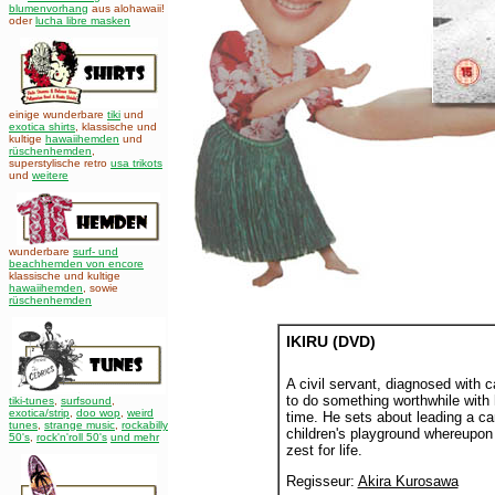
blumenvorhang
aus alohawaii!
oder
lucha libre masken
einige wunderbare
tiki
und
exotica shirts
, klassische und
kultige
hawaiihemden
und
rüschenhemden
,
superstylische retro
usa trikots
und
weitere
wunderbare
surf- und
beachhemden von encore
klassische und kultige
hawaiihemden
,
sowie
rüschenhemden
IKIRU (DVD)
A civil servant, diagnosed with 
to do something worthwhile with 
tiki-tunes
,
surfsound
,
exotica/strip
,
doo wop
,
weird
time. He sets about leading a ca
tunes
,
strange music
,
rockabilly
children's playground whereupon 
50's
,
rock'n'roll 50's
und mehr
zest for life.
Regisseur:
Akira Kurosawa