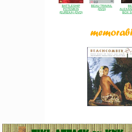
BATTLESHIP
BEAU TRAVAIL
BE
POTEMKIN
(DVD)
ALEXAN
(EUREKA) (DVD)
BOX S