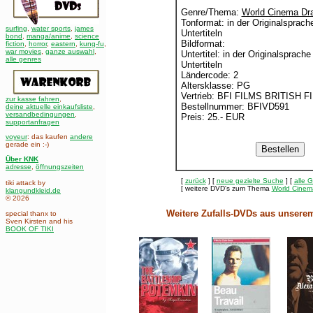
Genre/Thema:
World Cinema Dr
Tonformat: in der Originalsprach
surfing
,
water sports
,
james
Untertiteln
bond
,
manga/anime
,
science
Bildformat:
fiction
,
horror
,
eastern
,
kung-fu
,
war movies
,
ganze auswahl
,
Untertitel: in der Originalsprach
alle genres
Untertiteln
Ländercode: 2
Altersklasse: PG
Vertrieb: BFI FILMS BRITISH F
zur kasse fahren
,
Bestellnummer: BFIVD591
deine aktuelle einkaufsliste
,
versandbedingungen
,
Preis: 25.- EUR
supportanfragen
voyeur
: das kaufen
andere
gerade ein :-)
Über KNK
adresse
,
öffnungszeiten
[
zurück
] [
neue gezielte Suche
] [
alle 
tiki attack by
[ weitere DVD's zum Thema
World Cinem
klangundkleid.de
© 2026
Weitere Zufalls-DVDs aus unser
special thanx to
Sven Kirsten and his
BOOK OF TIKI