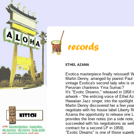
ETHEL AZAMA
Exotica masterpiece finally reissued! 
Martin Denny, arranged by pianist Paul
vintage Exotica's second lady who is o
Peruvian chantress Yma Sumac?
It's "Exotic Dreams," released in 1958 t
artwork - "the enticing voice of Ethel 
Hawaiian Jazz singer, into the spotlight
Martin Denny discovered her a few year
negotiate with his house label Liberty 
Azama the opportunity to release one 
provides the liner notes (on a side not
succeeded with his negotiations as wel
tolle
blumenketten
,
haarclips
,
contract for a second LP in 1959).
tiki kerzen
,
tiki mugs
,
hula dolls
"Exotic Dreams" is one of those superb 
ein
duschvorhang
und ein