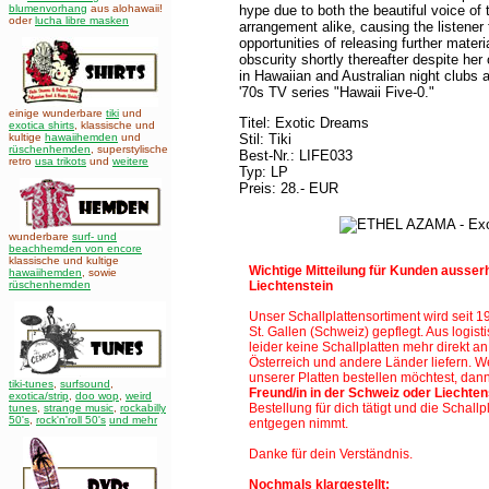
blumenvorhang
aus alohawaii!
hype due to both the beautiful voice of 
oder
lucha libre masken
arrangement alike, causing the listener
opportunities of releasing further mater
obscurity shortly thereafter despite her
in Hawaiian and Australian night clubs a
'70s TV series "Hawaii Five-0."
einige wunderbare
tiki
und
Titel: Exotic Dreams
exotica shirts
, klassische und
kultige
hawaiihemden
und
Stil: Tiki
rüschenhemden
, superstylische
Best-Nr.: LIFE033
retro
usa trikots
und
weitere
Typ: LP
Preis: 28.- EUR
wunderbare
surf- und
beachhemden von encore
klassische und kultige
Wichtige Mitteilung für Kunden ausser
hawaiihemden
,
sowie
rüschenhemden
Liechtenstein
Unser Schallplattensortiment wird seit 
St. Gallen (Schweiz)
gepflegt. Aus logis
leider keine Schallplatten mehr direkt 
Österreich und andere Länder liefern. 
unserer Platten bestellen möchtest, dan
tiki-tunes
,
surfsound
,
Freund/in in der Schweiz oder Liechten
exotica/strip
,
doo wop
,
weird
Bestellung für dich tätigt und die Schallpl
tunes
,
strange music
,
rockabilly
50's
,
rock'n'roll 50's
und mehr
entgegen nimmt.
Danke für dein Verständnis.
Nochmals klargestellt: