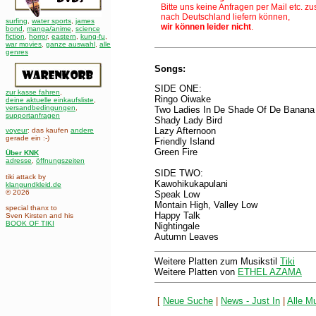
Bitte uns keine Anfragen per Mail etc. z
nach Deutschland liefern können,
surfing
,
water sports
,
james
wir können leider nicht
.
bond
,
manga/anime
,
science
fiction
,
horror
,
eastern
,
kung-fu
,
war movies
,
ganze auswahl
,
alle
genres
Songs:
SIDE ONE:
zur kasse fahren
,
Ringo Oiwake
deine aktuelle einkaufsliste
,
versandbedingungen
,
Two Ladies In De Shade Of De Banana
supportanfragen
Shady Lady Bird
Lazy Afternoon
voyeur
: das kaufen
andere
gerade ein :-)
Friendly Island
Green Fire
Über KNK
adresse
,
öffnungszeiten
SIDE TWO:
tiki attack by
Kawohikukapulani
klangundkleid.de
© 2026
Speak Low
Montain High, Valley Low
special thanx to
Happy Talk
Sven Kirsten and his
BOOK OF TIKI
Nightingale
Autumn Leaves
Weitere Platten zum Musikstil
Tiki
Weitere Platten von
ETHEL AZAMA
[
Neue Suche
|
News - Just In
|
Alle Mu