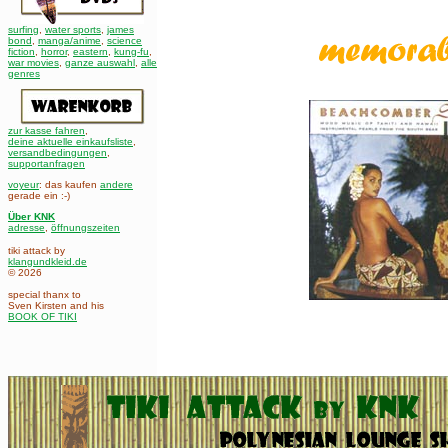
surfing
,
water sports
,
james
bond
,
manga/anime
,
science
fiction
,
horror
,
eastern
,
kung-fu
,
war movies
,
ganze auswahl
,
alle
genres
zur kasse fahren
,
deine aktuelle einkaufsliste
,
versandbedingungen
,
supportanfragen
voyeur
: das kaufen
andere
gerade ein :-)
Über KNK
adresse
,
öffnungszeiten
tiki attack by
klangundkleid.de
© 2026
special thanx to
Sven Kirsten and his
BOOK OF TIKI