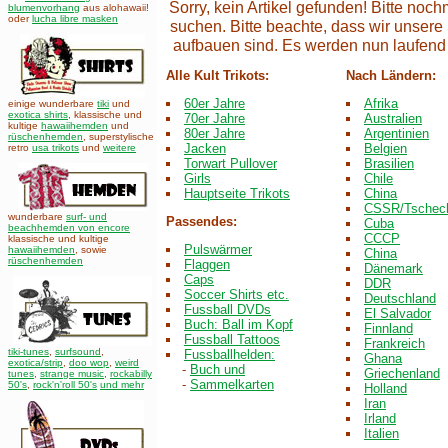
Sorry, kein Artikel gefunden! Bitte noc
blumenvorhang
aus alohawaii!
oder
lucha libre masken
suchen. Bitte beachte, dass wir unsere
aufbauen sind. Es werden nun laufe
Alle Kult Trikots:
Nach Ländern:
60er Jahre
Afrika
einige wunderbare
tiki
und
exotica shirts
, klassische und
70er Jahre
Australien
kultige
hawaiihemden
und
80er Jahre
Argentinien
rüschenhemden
, superstylische
Jacken
Belgien
retro
usa trikots
und
weitere
Torwart Pullover
Brasilien
Girls
Chile
Hauptseite Trikots
China
CSSR/Tschec
wunderbare
surf- und
Passendes:
Cuba
beachhemden von encore
CCCP
klassische und kultige
Pulswärmer
hawaiihemden
,
sowie
China
rüschenhemden
Flaggen
Dänemark
Caps
DDR
Soccer Shirts etc.
Deutschland
Fussball DVDs
El Salvador
Buch: Ball im Kopf
Finnland
Fussball Tattoos
Frankreich
tiki-tunes
,
surfsound
,
Fussballhelden:
Ghana
exotica/strip
,
doo wop
,
weird
-
Buch und
Griechenland
tunes
,
strange music
,
rockabilly
-
Sammelkarten
50's
,
rock'n'roll 50's
und mehr
Holland
Iran
Irland
Italien