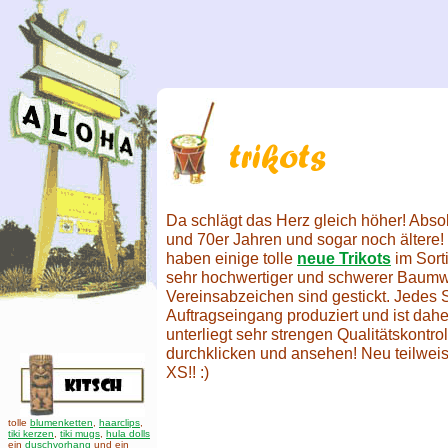
Da schlägt das Herz gleich höher! Absol
und 70er Jahren und sogar noch ältere! 
haben einige tolle
neue Trikots
im Sort
sehr hochwertiger und schwerer Baumwo
Vereinsabzeichen sind gestickt. Jedes S
Auftragseingang produziert und ist dah
unterliegt sehr strengen Qualitätskontrol
durchklicken und ansehen! Neu teilweis
XS!! :)
tolle
blumenketten
,
haarclips
,
tiki kerzen
,
tiki mugs
,
hula dolls
ein
duschvorhang
und ein