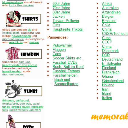
blumenvorhang
aus alohawaii!
60er Jahre
Afrika
oder
lucha libre masken
70er Jahre
Australien
80er Jahre
Argentinien
Jacken
Belgien
Torwart Pullover
Brasilien
Girls
Chile
Hauptseite Trikots
China
einige wunderbare
tiki
und
exotica shirts
, klassische und
CSSR/Tschech
kultige
hawaiihemden
und
Passendes:
Cuba
rüschenhemden
, superstylische
CCCP
retro
usa trikots
und
weitere
Pulswärmer
China
Flaggen
Dänemark
Caps
DDR
Soccer Shirts etc.
Deutschland
wunderbare
surf- und
Fussball DVDs
El Salvador
beachhemden von encore
Buch: Ball im Kopf
Finnland
klassische und kultige
Fussball Tattoos
hawaiihemden
,
sowie
Frankreich
rüschenhemden
Fussballhelden:
Ghana
-
Buch und
Griechenland
-
Sammelkarten
Holland
Iran
Irland
Italien
tiki-tunes
,
surfsound
,
exotica/strip
,
doo wop
,
weird
tunes
,
strange music
,
rockabilly
50's
,
rock'n'roll 50's
und mehr