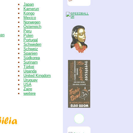
LP
Japan
Kamerun
Kongo
Mexico
Norwegen
Österreich
Peru
ien
Polen
Portugal
Schweden
Schweiz
Spanien
Südkorea
Surinam
Türkei
Uganda
United Kingdom
Uruguay
USA
Zaire
weitere