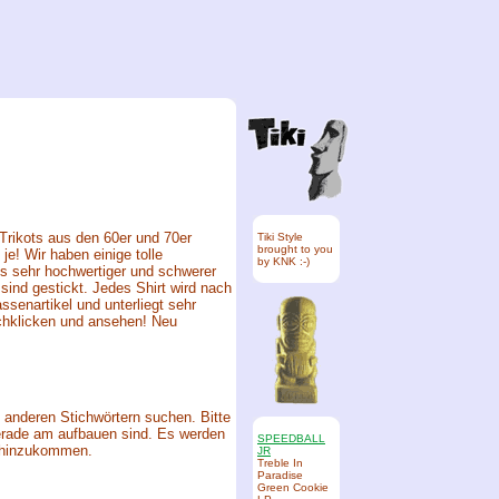
-Trikots aus den 60er und 70er
Tiki Style
brought to you
je! Wir haben einige tolle
by KNK :-)
us sehr hochwertiger und schwerer
sind gestickt. Jedes Shirt wird nach
ssenartikel und unterliegt sehr
urchklicken und ansehen! Neu
t anderen Stichwörtern suchen. Bitte
gerade am aufbauen sind. Es werden
SPEEDBALL
 hinzukommen.
JR
Treble In
Paradise
Green Cookie