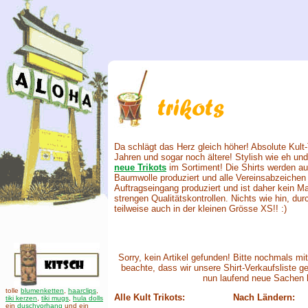
Da schlägt das Herz gleich höher! Absolute Kult
Jahren und sogar noch ältere! Stylish wie eh und 
neue Trikots
im Sortiment! Die Shirts werden a
Baumwolle produziert und alle Vereinsabzeichen 
Auftragseingang produziert und ist daher kein Ma
strengen Qualitätskontrollen. Nichts wie hin, d
teilweise auch in der kleinen Grösse XS!! :)
Sorry, kein Artikel gefunden! Bitte nochmals mi
beachte, dass wir unsere Shirt-Verkaufsliste 
nun laufend neue Sachen
tolle
blumenketten
,
haarclips
,
Alle Kult Trikots:
Nach Ländern:
tiki kerzen
,
tiki mugs
,
hula dolls
ein
duschvorhang
und ein