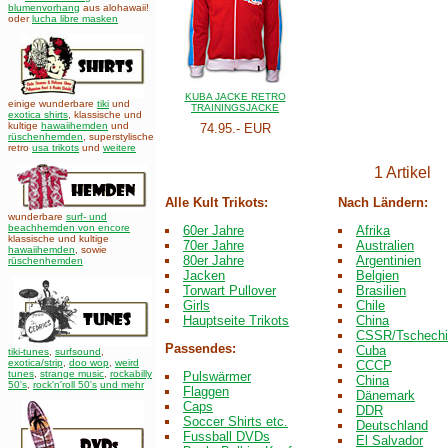
blumenvorhang
aus alohawaii!
oder
lucha libre masken
KUBA JACKE RETRO
einige wunderbare
tiki
und
TRAININGSJACKE
exotica shirts
, klassische und
kultige
hawaiihemden
und
74.95.- EUR
rüschenhemden
, superstylische
retro
usa trikots
und
weitere
1 Artikel
Alle Kult Trikots:
Nach Ländern:
wunderbare
surf- und
beachhemden von encore
60er Jahre
Afrika
klassische und kultige
70er Jahre
Australien
hawaiihemden
,
sowie
80er Jahre
Argentinien
rüschenhemden
Jacken
Belgien
Torwart Pullover
Brasilien
Girls
Chile
Hauptseite Trikots
China
CSSR/Tschechi
Passendes:
Cuba
tiki-tunes
,
surfsound
,
exotica/strip
,
doo wop
,
weird
CCCP
tunes
,
strange music
,
rockabilly
Pulswärmer
China
50's
,
rock'n'roll 50's
und mehr
Flaggen
Dänemark
Caps
DDR
Soccer Shirts etc.
Deutschland
Fussball DVDs
El Salvador