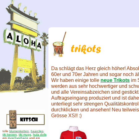
Da schlägt das Herz gleich höher! Absol
60er und 70er Jahren und sogar noch ält
Wir haben einige tolle
neue Trikots
im S
werden aus sehr hochwertiger und schw
und alle Vereinsabzeichen sind gestickt
Auftragseingang produziert und ist dahe
unterliegt sehr strengen Qualitätskontrol
durchklicken und ansehen! Neu teilweis
Grösse XS!! :)
tolle
blumenketten
,
haarclips
,
tiki kerzen
,
tiki mugs
,
hula dolls
ein
duschvorhang
und ein