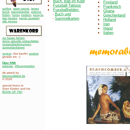
Buch: Ball im Kopf
Finnland
Fussball Tattoos
Frankreich
surfing
,
water sports
,
james
Fussballhelden:
Ghana
bond
,
manga/anime
,
science
-
Buch und
Griechenland
fiction
,
horror
,
eastern
,
kung-fu
,
-
Sammelkarten
war movies
,
ganze auswahl
,
Holland
alle genres
Iran
Irland
Italien
zur kasse fahren
,
deine aktuelle einkaufsliste
,
versandbedingungen
,
supportanfragen
voyeur
: das kaufen
andere
gerade ein :-)
Über KNK
adresse
,
öffnungszeiten
tiki attack by
klangundkleid.de
© 2026
special thanx to
Sven Kirsten and his
BOOK OF TIKI