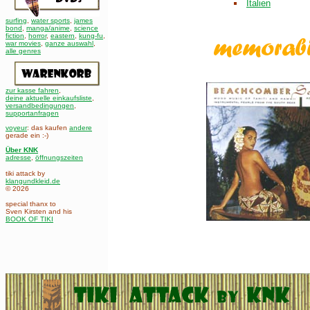
Italien
surfing
,
water sports
,
james
bond
,
manga/anime
,
science
fiction
,
horror
,
eastern
,
kung-fu
,
war movies
,
ganze auswahl
,
alle genres
zur kasse fahren
,
deine aktuelle einkaufsliste
,
versandbedingungen
,
supportanfragen
voyeur
: das kaufen
andere
gerade ein :-)
Über KNK
adresse
,
öffnungszeiten
tiki attack by
klangundkleid.de
© 2026
special thanx to
Sven Kirsten and his
BOOK OF TIKI