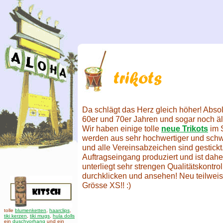
Da schlägt das Herz gleich höher! Absol
60er und 70er Jahren und sogar noch ält
Wir haben einige tolle
neue Trikots
im S
werden aus sehr hochwertiger und schw
und alle Vereinsabzeichen sind gestickt
Auftragseingang produziert und ist dahe
unterliegt sehr strengen Qualitätskontrol
durchklicken und ansehen! Neu teilweis
Grösse XS!! :)
tolle
blumenketten
,
haarclips
,
tiki kerzen
,
tiki mugs
,
hula dolls
ein
duschvorhang
und ein