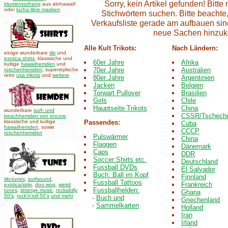
Sorry, kein Artikel gefunden! Bitt
blumenvorhang
aus alohawaii!
oder
lucha libre masken
Stichwörtern suchen. Bitte beachte,
Verkaufsliste gerade am aufbauen sin
neue Sachen hinzu
Alle Kult Trikots:
Nach Ländern:
einige wunderbare
tiki
und
exotica shirts
, klassische und
60er Jahre
Afrika
kultige
hawaiihemden
und
70er Jahre
Australien
rüschenhemden
, superstylische
retro
usa trikots
und
weitere
80er Jahre
Argentinien
Jacken
Belgien
Torwart Pullover
Brasilien
Girls
Chile
Hauptseite Trikots
China
wunderbare
surf- und
CSSR/Tschechi
beachhemden von encore
klassische und kultige
Passendes:
Cuba
hawaiihemden
,
sowie
CCCP
rüschenhemden
Pulswärmer
China
Flaggen
Dänemark
Caps
DDR
Soccer Shirts etc.
Deutschland
Fussball DVDs
El Salvador
Buch: Ball im Kopf
Finnland
tiki-tunes
,
surfsound
,
Fussball Tattoos
Frankreich
exotica/strip
,
doo wop
,
weird
Fussballhelden:
tunes
,
strange music
,
rockabilly
Ghana
50's
,
rock'n'roll 50's
und mehr
-
Buch und
Griechenland
-
Sammelkarten
Holland
Iran
Irland