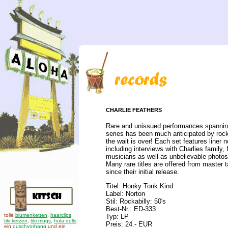
CHARLIE FEATHERS
Rare and unissued performances spanning 
series has been much anticipated by rock
the wait is over! Each set features liner 
including interviews with Charlies family, 
musicians as well as unbelievable photos
Many rare titles are offered from master ta
since their initial release.
Titel: Honky Tonk Kind
Label: Norton
Stil: Rockabilly: 50's
Best-Nr.: ED-333
tolle
blumenketten
,
haarclips
,
Typ: LP
tiki kerzen
,
tiki mugs
,
hula dolls
Preis: 24.- EUR
ein
duschvorhang
und ein