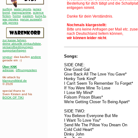
Bestellung für dich tätigt und die Schallplat
entgegen nimmt.
surfing
,
water sports
,
james
bond
,
manga/anime
,
science
fiction
,
horror
,
eastern
,
kung-fu
,
Danke für dein Verständnis.
war movies
,
ganze auswahl
,
alle genres
Nochmals klargestellt:
Bitte uns keine Anfragen per Mail etc. zus
nach Deutschland liefern können,
wir können leider nicht
.
zur kasse fahren
,
deine aktuelle einkaufsliste
,
versandbedingungen
,
supportanfragen
Songs:
voyeur
: das kaufen
andere
gerade ein :-)
SIDE ONE:
Über KNK
One Good Gal
adresse
,
öffnungszeiten
Give Back All The Love You Gave*
tiki attack by
Honky Tonk Kind*
klangundkleid.de
I Can't Seem To Remember To Forget*
© 2026
If You Were Mine To Lose
special thanx to
I Lose My Mind*
Sven Kirsten and his
Folsom Prison Blues*
BOOK OF TIKI
We're Getting Closer To Being Apart*
SIDE TWO:
You Believe Everyone But Me
I Want To Love You*
Send Me The Pillow You Dream On
Cold Cold Heart*
Dinky John