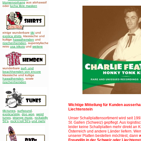
blumenvorhang
aus alohawaii!
oder
lucha libre masken
einige wunderbare
tiki
und
exotica shirts
, klassische und
kultige
hawaiihemden
und
rüschenhemden
, superstylische
retro
usa trikots
und
weitere
wunderbare
surf- und
beachhemden von encore
klassische und kultige
hawaiihemden
,
sowie
rüschenhemden
Wichtige Mitteilung für Kunden ausserha
Liechtenstein
tiki-tunes
,
surfsound
,
exotica/strip
,
doo wop
,
weird
tunes
,
strange music
,
rockabilly
Unser Schallplattensortiment wird seit 19
50's
,
rock'n'roll 50's
und mehr
St. Gallen (Schweiz)
gepflegt. Aus logisti
leider keine Schallplatten mehr direkt an
Österreich und andere Länder liefern. We
unserer Platten bestellen möchtest, dann
Freund/in in der Schweiz oder Liechtenst