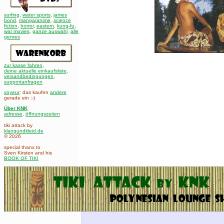
surfing
,
water sports
,
james
bond
,
manga/anime
,
science
fiction
,
horror
,
eastern
,
kung-fu
,
war movies
,
ganze auswahl
,
alle
genres
zur kasse fahren
,
deine aktuelle einkaufsliste
,
versandbedingungen
,
supportanfragen
voyeur
: das kaufen
andere
gerade ein :-)
Über KNK
adresse
,
öffnungszeiten
tiki attack by
klangundkleid.de
© 2026
special thanx to
Sven Kirsten and his
BOOK OF TIKI