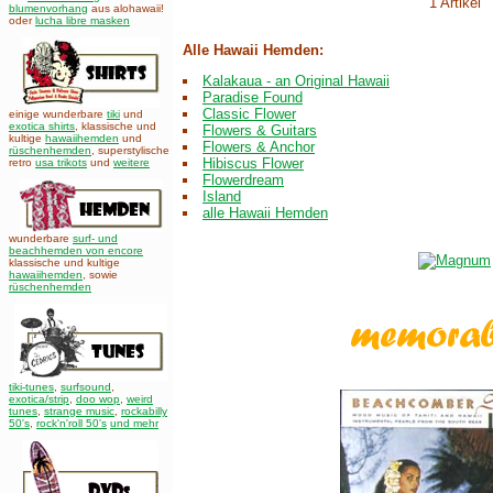
1 Artikel
blumenvorhang
aus alohawaii!
oder
lucha libre masken
Alle Hawaii Hemden:
Kalakaua - an Original Hawaii
Paradise Found
Classic Flower
einige wunderbare
tiki
und
exotica shirts
, klassische und
Flowers & Guitars
kultige
hawaiihemden
und
Flowers & Anchor
rüschenhemden
, superstylische
Hibiscus Flower
retro
usa trikots
und
weitere
Flowerdream
Island
alle Hawaii Hemden
wunderbare
surf- und
beachhemden von encore
klassische und kultige
hawaiihemden
,
sowie
rüschenhemden
tiki-tunes
,
surfsound
,
exotica/strip
,
doo wop
,
weird
tunes
,
strange music
,
rockabilly
50's
,
rock'n'roll 50's
und mehr