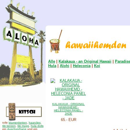
Alle
|
Kalakaua - an Original Hawaii
|
Paradis
Hula
|
Alohi
|
Heleconia
|
Koi
KALAKAUA - ORIGINAL
HAWAIIHEMD -
HELECONIA PANEL -
JADE
65.- EUR
tolle
blumenketten
,
haarclips
,
tiki kerzen
,
tiki mugs
,
hula dolls
ein
duschvorhang
und ein