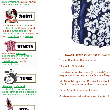
blumenvorhang
aus alohawaii!
oder
lucha libre masken
einige wunderbare
tiki
und
exotica shirts
, klassische und
kultige
hawaiihemden
und
rüschenhemden
, superstylische
retro
usa trikots
und
weitere
wunderbare
surf- und
HAWAII HEMD CLASSIC FLOWE
beachhemden von encore
klassische und kultige
Hawaii Hemd mit Blumenmuster.
hawaiihemden
,
sowie
rüschenhemden
Material: 100% Viskose
Das Material ist hier Rayon (Kunstseide), ei
hergestellte Kunstfaser aus natürlichen Ausg
Mit Hawaii-Kragen und Brusttasche. (Wasch
Waschen, Bügeln bei mittlerer Temperatur (
tiki-tunes
,
surfsound
,
exotica/strip
,
doo wop
,
weird
Enger Schnitt, fallen eher klein aus.
tunes
,
strange music
,
rockabilly
50's
,
rock'n'roll 50's
und mehr
Achtung Grösse M fällt kurz aus (Länge = 6