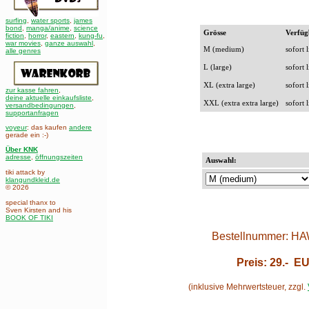
surfing
,
water sports
,
james
bond
,
manga/anime
,
science
Grösse
Verfüg
fiction
,
horror
,
eastern
,
kung-fu
,
war movies
,
ganze auswahl
,
M (medium)
sofort 
alle genres
L (large)
sofort 
XL (extra large)
sofort 
zur kasse fahren
,
deine aktuelle einkaufsliste
,
XXL (extra extra large)
sofort 
versandbedingungen
,
supportanfragen
voyeur
: das kaufen
andere
gerade ein :-)
Über KNK
adresse
,
öffnungszeiten
Auswahl:
tiki attack by
klangundkleid.de
© 2026
special thanx to
Sven Kirsten and his
BOOK OF TIKI
Bestellnummer: H
Preis:
29.-
EU
(inklusive Mehrwertsteuer, zzgl.