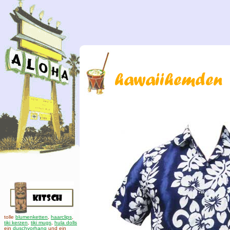
tolle
blumenketten
,
haarclips
,
tiki kerzen
,
tiki mugs
,
hula dolls
ein
duschvorhang
und ein