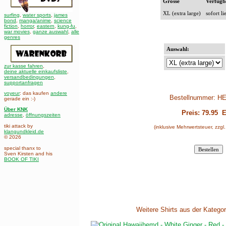
Grösse
Verfügb
XL (extra large)
sofort li
surfing
,
water sports
,
james
bond
,
manga/anime
,
science
fiction
,
horror
,
eastern
,
kung-fu
,
war movies
,
ganze auswahl
,
alle
genres
Auswahl:
zur kasse fahren
,
deine aktuelle einkaufsliste
,
versandbedingungen
,
supportanfragen
voyeur
: das kaufen
andere
Bestellnummer: H
gerade ein :-)
Über KNK
Preis:
79.95
E
adresse
,
öffnungszeiten
tiki attack by
(inklusive Mehrwertsteuer, zzgl
klangundkleid.de
© 2026
special thanx to
Sven Kirsten and his
BOOK OF TIKI
Weitere Shirts aus der Katego