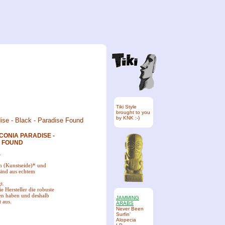
Tiki Style
brought to you
by KNK :-)
CONIA PARADISE -
E FOUND
.
n (Kunstseide)* und
ind aus echtem
t.
e Hersteller die robuste
en haben und deshalb
JAMMING
 aus.
ARABS
Never Been
Surfin'
Alopecia