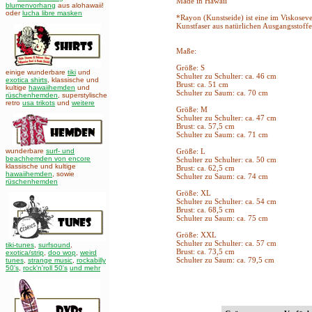
Made in Hawaii
blumenvorhang
aus alohawaii!
oder
lucha libre masken
*Rayon (Kunstseide) ist eine im Viskoseve
Kunstfaser aus natürlichen Ausgangsstoffe
Maße:
Größe: S
einige wunderbare
tiki
und
Schulter zu Schulter: ca. 46 cm
exotica shirts
, klassische und
Brust: ca. 51 cm
kultige
hawaiihemden
und
Schulter zu Saum: ca. 70 cm
rüschenhemden
, superstylische
retro
usa trikots
und
weitere
Größe: M
Schulter zu Schulter: ca. 47 cm
Brust: ca. 57,5 cm
Schulter zu Saum: ca. 71 cm
wunderbare
surf- und
Größe: L
beachhemden von encore
Schulter zu Schulter: ca. 50 cm
klassische und kultige
Brust: ca. 62,5 cm
hawaiihemden
,
sowie
Schulter zu Saum: ca. 74 cm
rüschenhemden
Größe: XL
Schulter zu Schulter: ca. 54 cm
Brust: ca. 68,5 cm
Schulter zu Saum: ca. 75 cm
Größe: XXL
Schulter zu Schulter: ca. 57 cm
tiki-tunes
,
surfsound
,
Brust: ca. 73,5 cm
exotica/strip
,
doo wop
,
weird
Schulter zu Saum: ca. 79,5 cm
tunes
,
strange music
,
rockabilly
50's
,
rock'n'roll 50's
und mehr