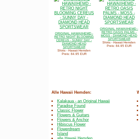
ORIGINAL HAWAIIHEMD -
RETRO OASIS PALMS -
ORIGINAL HAWAIIHEMD -
MOSS - DIAMOND HEAD
RETRO NIGHT BLOOMING
SPORTSWEAR
CEREUS - SUNNY DAY -
Shirts - Hawaii Hemden
DIAMOND HEAD
Preis: 84.95 EUR
SPORTSWEAR
Shirts - Hawaii Hemden
Preis: 84.95 EUR
Alle Hawaii Hemden:
W
Kalakaua - an Original Hawaii
Paradise Found
Classic Flower
Flowers & Guitars
Flowers & Anchor
Hibiscus Flower
Flowerdream
Island
alle Hawaii Hemden