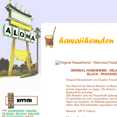
ORIGINAL HAWAIIHEMD - HELI
BLACK - PARADIS
Original Hawaiihemd von Paradise Found
Das Material der Hawaii Hemden ist Rayo
extrem angenehm zu tragen. Die Knöpfe s
Bambusholz gefertigt!
Alle Hemden sind mit Doppelnaht gefertig
Zu guterletzt sei noch anzumerken, dass di
Statur der Insulaner als Maßstab genomm
fallen diese Hawaiihemden angenehm weit
tolle
blumenketten
,
haarclips
,
Material: 100 % Viskose
tiki kerzen
,
tiki mugs
,
hula dolls
ein
duschvorhang
und ein