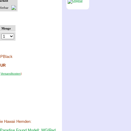
arkeit
eferbar
Menge
EPBlack
UR
.
Versandkosten
)
rie Hawaii Hemden: