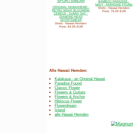
BAMBOO PARADISE -
NAVY - PARADISE FOUND
ORIGINAL HAWAIIHEMD -
Shirts - Hawaii Hemden
RETRO NIGHT BLOOMING
Preis: 79.95 EUR
CEREUS - SUNNY DAY -
DIAMOND HEAD
SPORTSWEAR
Shirts - Hawaii Hemden
Preis: 84.95 EUR
Alle Hawaii Hemden:
Kalakaua - an Original Hawaii
Paradise Found
Classic Flower
Flowers & Guitars
Flowers & Anchor
Hibiscus Flower
Flowerdream
Island
alle Hawaii Hemden