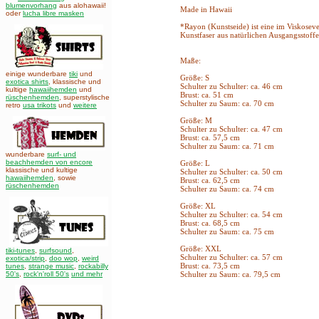
blumenvorhang
aus alohawaii!
Made in Hawaii
oder
lucha libre masken
*Rayon (Kunstseide) ist eine im Viskoseve
Kunstfaser aus natürlichen Ausgangsstoffe
Maße:
einige wunderbare
tiki
und
Größe: S
exotica shirts
, klassische und
Schulter zu Schulter: ca. 46 cm
kultige
hawaiihemden
und
Brust: ca. 51 cm
rüschenhemden
, superstylische
Schulter zu Saum: ca. 70 cm
retro
usa trikots
und
weitere
Größe: M
Schulter zu Schulter: ca. 47 cm
Brust: ca. 57,5 cm
Schulter zu Saum: ca. 71 cm
wunderbare
surf- und
beachhemden von encore
Größe: L
klassische und kultige
Schulter zu Schulter: ca. 50 cm
hawaiihemden
,
sowie
Brust: ca. 62,5 cm
rüschenhemden
Schulter zu Saum: ca. 74 cm
Größe: XL
Schulter zu Schulter: ca. 54 cm
Brust: ca. 68,5 cm
Schulter zu Saum: ca. 75 cm
Größe: XXL
tiki-tunes
,
surfsound
,
Schulter zu Schulter: ca. 57 cm
exotica/strip
,
doo wop
,
weird
Brust: ca. 73,5 cm
tunes
,
strange music
,
rockabilly
50's
,
rock'n'roll 50's
und mehr
Schulter zu Saum: ca. 79,5 cm