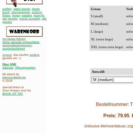
surfing
,
water sports
,
james
Grösse
Verf
bond
,
manga/anime
,
science
fiction
,
horror
,
eastern
,
kung-fu
,
S (small)
sofor
war movies
,
ganze auswahl
,
alle
genres
M (medium)
sofor
L (large)
sofor
zur kasse fahren
,
XL (extra large)
sofor
deine aktuelle einkaufsliste
,
versandbedingungen
,
XXL (extra extra large)
sofor
supportanfragen
voyeur
: das kaufen
andere
gerade ein :-)
Über KNK
adresse
,
öffnungszeiten
Auswahl:
tiki attack by
klangundkleid.de
© 2026
special thanx to
Sven Kirsten and his
BOOK OF TIKI
Bestellnummer: 
Preis:
79.95
(inklusive Mehrwertsteuer, zzg