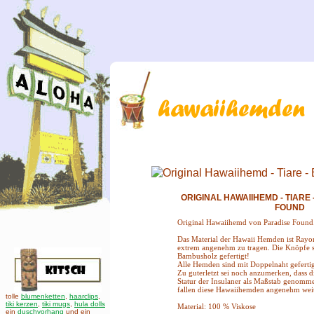
ORIGINAL HAWAIIHEMD - TIARE 
FOUND
Original Hawaiihemd von Paradise Found
Das Material der Hawaii Hemden ist Rayo
extrem angenehm zu tragen. Die Knöpfe s
Bambusholz gefertigt!
Alle Hemden sind mit Doppelnaht gefertig
Zu guterletzt sei noch anzumerken, dass di
Statur der Insulaner als Maßstab genomm
fallen diese Hawaiihemden angenehm weit
tolle
blumenketten
,
haarclips
,
tiki kerzen
,
tiki mugs
,
hula dolls
Material: 100 % Viskose
ein
duschvorhang
und ein