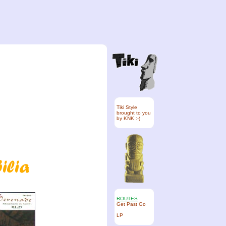
Tiki Style
brought to you
by KNK :-)
ROUTES
Get Past Go
LP