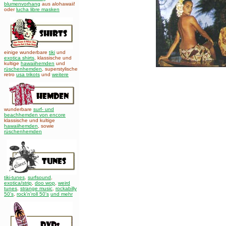
blumenvorhang
aus alohawaii!
oder
lucha libre masken
einige wunderbare
tiki
und
exotica shirts
, klassische und
kultige
hawaiihemden
und
rüschenhemden
, superstylische
retro
usa trikots
und
weitere
wunderbare
surf- und
beachhemden von encore
klassische und kultige
hawaiihemden
,
sowie
rüschenhemden
tiki-tunes
,
surfsound
,
exotica/strip
,
doo wop
,
weird
tunes
,
strange music
,
rockabilly
50's
,
rock'n'roll 50's
und mehr