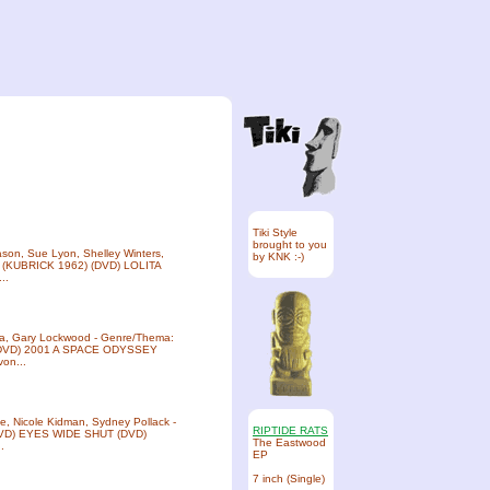
Tiki Style
brought to you
ason, Sue Lyon, Shelley Winters,
by KNK :-)
TA (KUBRICK 1962) (DVD) LOLITA
..
ella, Gary Lockwood - Genre/Thema:
 (DVD) 2001 A SPACE ODYSSEY
von...
se, Nicole Kidman, Sydney Pollack -
RIPTIDE RATS
DVD) EYES WIDE SHUT (DVD)
The Eastwood
.
EP
7 inch (Single)