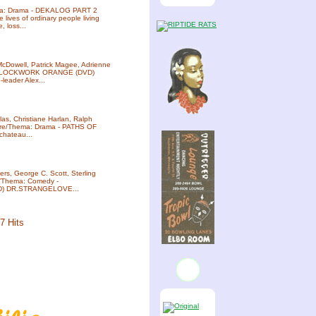
hema: Drama - DEKALOG PART 2
ives of ordinary people living
, loss...
 McDowell, Patrick Magee, Adrienne
a - CLOCKWORK ORANGE (DVD)
ader Alex...
las, Christiane Harlan, Ralph
nre/Thema: Drama - PATHS OF
hateau...
lers, George C. Scott, Sterling
e/Thema: Comedy -
) DR.STRANGELOVE...
7 Hits