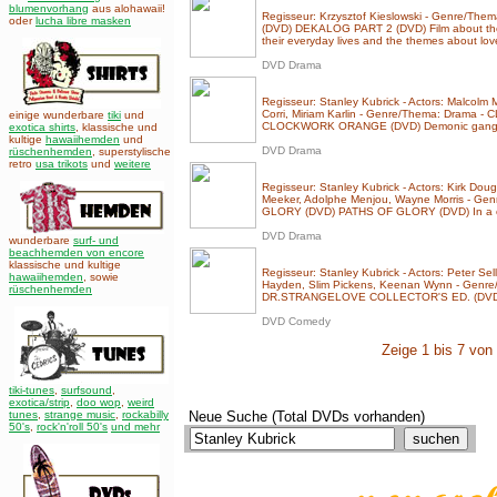
blumenvorhang
aus alohawaii!
Regisseur: Krzysztof Kieslowski - Genre/T
oder
lucha libre masken
(DVD) DEKALOG PART 2 (DVD) Film about the l
their everyday lives and the themes about love
DVD Drama
Regisseur: Stanley Kubrick - Actors: Malcolm
Corri, Miriam Karlin - Genre/Thema: Dram
einige wunderbare
tiki
und
CLOCKWORK ORANGE (DVD) Demonic gang-le
exotica shirts
, klassische und
kultige
hawaiihemden
und
DVD Drama
rüschenhemden
, superstylische
retro
usa trikots
und
weitere
Regisseur: Stanley Kubrick - Actors: Kirk Doug
Meeker, Adolphe Menjou, Wayne Morris - Ge
GLORY (DVD) PATHS OF GLORY (DVD) In a c
DVD Drama
wunderbare
surf- und
beachhemden von encore
klassische und kultige
Regisseur: Stanley Kubrick - Actors: Peter Sel
hawaiihemden
,
sowie
Hayden, Slim Pickens, Keenan Wynn - Genr
rüschenhemden
DR.STRANGELOVE COLLECTOR'S ED. (DVD
DVD Comedy
Zeige 1 bis 7 von 
tiki-tunes
,
surfsound
,
exotica/strip
,
doo wop
,
weird
tunes
,
strange music
,
rockabilly
Neue Suche (Total DVDs vorhanden)
50's
,
rock'n'roll 50's
und mehr