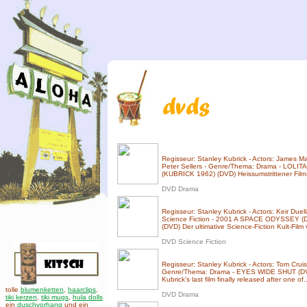
Regisseur: Stanley Kubrick - Actors: James M
Peter Sellers - Genre/Thema: Drama - LOLI
(KUBRICK 1962) (DVD) Heissumstrittener Film.
DVD Drama
Regisseur: Stanley Kubrick - Actors: Keir Du
Science Fiction - 2001 A SPACE ODYSSEY
(DVD) Der ultimative Science-Fiction Kult-Film 
DVD Science Fiction
Regisseur: Stanley Kubrick - Actors: Tom Crui
Genre/Thema: Drama - EYES WIDE SHUT (
Kubrick's last film finally released after one of..
tolle
blumenketten
,
haarclips
,
DVD Drama
tiki kerzen
,
tiki mugs
,
hula dolls
ein
duschvorhang
und ein