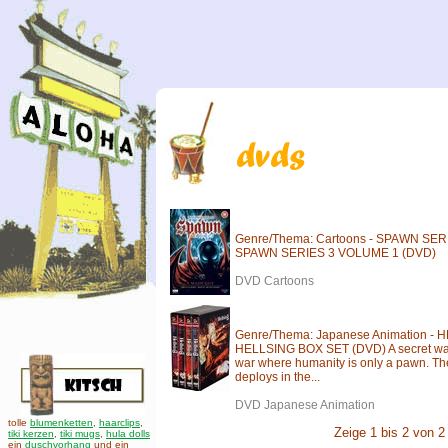
Genre/Thema: Cartoons - SPAWN SER
SPAWN SERIES 3 VOLUME 1 (DVD)
DVD Cartoons
Genre/Thema: Japanese Animation -
HELLSING BOX SET (DVD) A secret war 
war where humanity is only a pawn. Th
deploys in the...
DVD Japanese Animation
tolle
blumenketten
,
haarclips
,
Zeige 1 bis 2 von 2
tiki kerzen
,
tiki mugs
,
hula dolls
ein
duschvorhang
und ein