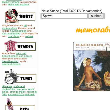
blumenvorhang
aus alohawaii!
oder
lucha libre masken
Neue Suche (Total 6'429 DVDs vorhanden)
einige wunderbare
tiki
und
exotica shirts
, klassische und
kultige
hawaiihemden
und
rüschenhemden
, superstylische
retro
usa trikots
und
weitere
wunderbare
surf- und
beachhemden von encore
klassische und kultige
hawaiihemden
,
sowie
rüschenhemden
tiki-tunes
,
surfsound
,
exotica/strip
,
doo wop
,
weird
tunes
,
strange music
,
rockabilly
50's
,
rock'n'roll 50's
und mehr