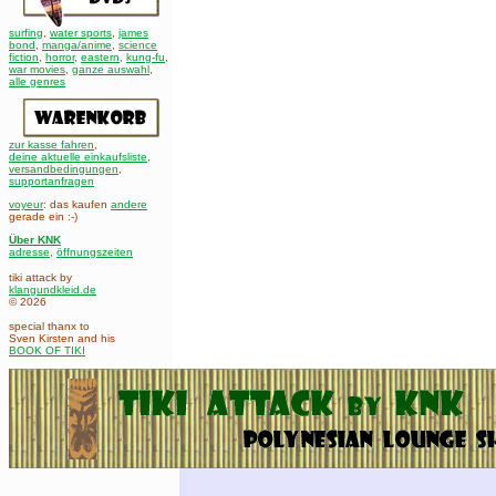
surfing
,
water sports
,
james
bond
,
manga/anime
,
science
fiction
,
horror
,
eastern
,
kung-fu
,
war movies
,
ganze auswahl
,
alle genres
zur kasse fahren
,
deine aktuelle einkaufsliste
,
versandbedingungen
,
supportanfragen
voyeur
: das kaufen
andere
gerade ein :-)
Über KNK
adresse
,
öffnungszeiten
tiki attack by
klangundkleid.de
© 2026
special thanx to
Sven Kirsten and his
BOOK OF TIKI