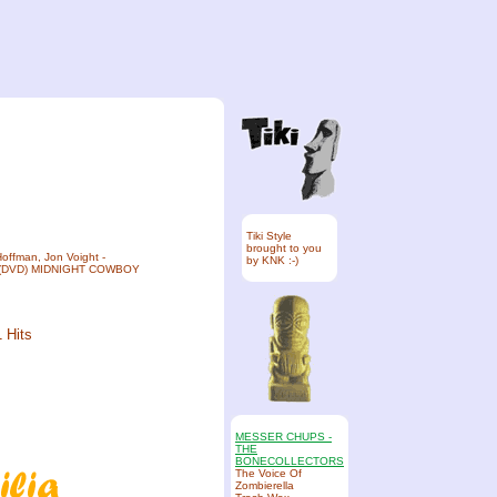
Tiki Style
brought to you
Hoffman, Jon Voight -
by KNK :-)
 (DVD) MIDNIGHT COWBOY
1 Hits
MESSER CHUPS -
THE
BONECOLLECTORS
The Voice Of
Zombierella