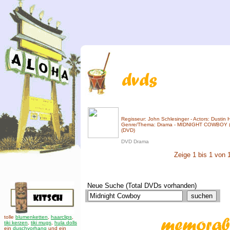
Regisseur: John Schlesinger - Actors: Dustin 
Genre/Thema: Drama - MIDNIGHT COWBOY
(DVD)
DVD Drama
Zeige 1 bis 1 von 
Neue Suche (Total DVDs vorhanden)
tolle
blumenketten
,
haarclips
,
tiki kerzen
,
tiki mugs
,
hula dolls
ein
duschvorhang
und ein