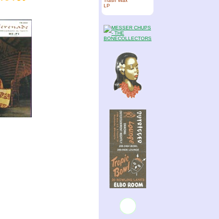
Trash Wax
LP