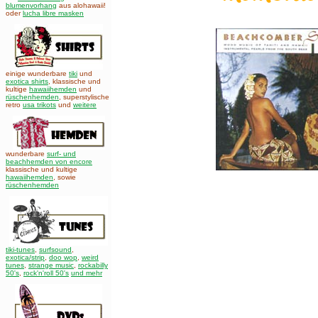
blumenvorhang
aus alohawaii!
oder
lucha libre masken
einige wunderbare
tiki
und
exotica shirts
, klassische und
kultige
hawaiihemden
und
rüschenhemden
, superstylische
retro
usa trikots
und
weitere
wunderbare
surf- und
beachhemden von encore
klassische und kultige
hawaiihemden
,
sowie
rüschenhemden
tiki-tunes
,
surfsound
,
exotica/strip
,
doo wop
,
weird
tunes
,
strange music
,
rockabilly
50's
,
rock'n'roll 50's
und mehr