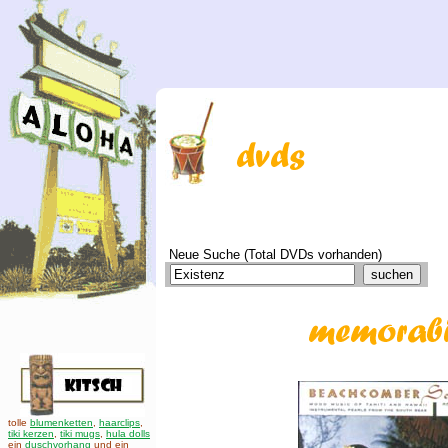
Neue Suche (Total DVDs vorhanden)
tolle
blumenketten
,
haarclips
,
tiki kerzen
,
tiki mugs
,
hula dolls
ein
duschvorhang
und ein