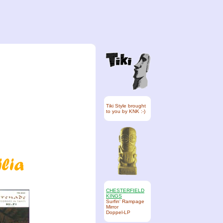
Tiki Style brought
to you by KNK :-)
CHESTERFIELD
KINGS
Surfin' Rampage
Mirror
Doppel-LP