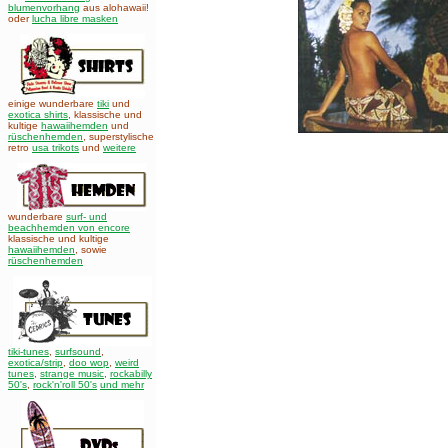
blumenvorhang
aus alohawaii!
oder
lucha libre masken
einige wunderbare
tiki
und
exotica shirts
, klassische und
kultige
hawaiihemden
und
rüschenhemden
, superstylische
retro
usa trikots
und
weitere
wunderbare
surf- und
beachhemden von encore
klassische und kultige
hawaiihemden
,
sowie
rüschenhemden
tiki-tunes
,
surfsound
,
exotica/strip
,
doo wop
,
weird
tunes
,
strange music
,
rockabilly
50's
,
rock'n'roll 50's
und mehr