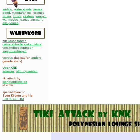
surfing
,
water sports
,
james
bond
,
manga/anime
,
science
fiction
,
horror
,
eastern
,
kung-fu
,
war movies
,
ganze auswahl
,
alle genres
zur kasse fahren
,
deine aktuelle einkaufsliste
,
versandbedingungen
,
supportanfragen
voyeur
: das kaufen
andere
gerade ein :-)
Über KNK
adresse
,
öffnungszeiten
tiki attack by
klangundkleid.de
© 2026
special thanx to
Sven Kirsten and his
BOOK OF TIKI