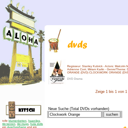
Regisseur: Stanley Kubrick - Actors: Malcolm 
Adrienne Corri, Miriam Karlin - Genre/Them
ORANGE (DVD) CLOCKWORK ORANGE (DVD) De
DVD Drama
Zeige 1 bis 1 von 1
Neue Suche (Total DVDs vorhanden)
tolle
blumenketten
,
haarclips
,
tiki kerzen
,
tiki mugs
,
hula dolls
ein
duschvorhang
und ein