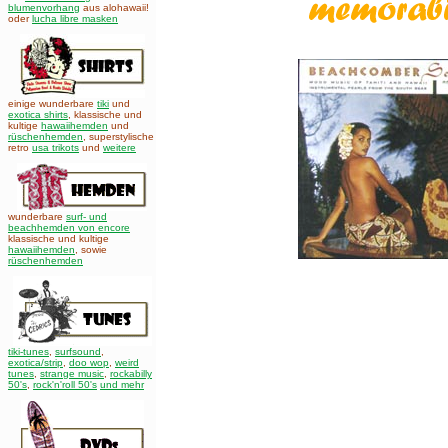
blumenvorhang
aus alohawaii!
oder
lucha libre masken
einige wunderbare
tiki
und
exotica shirts
, klassische und
kultige
hawaiihemden
und
rüschenhemden
, superstylische
retro
usa trikots
und
weitere
wunderbare
surf- und
beachhemden von encore
klassische und kultige
hawaiihemden
,
sowie
rüschenhemden
tiki-tunes
,
surfsound
,
exotica/strip
,
doo wop
,
weird
tunes
,
strange music
,
rockabilly
50's
,
rock'n'roll 50's
und mehr