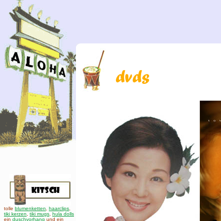
tolle
blumenketten
,
haarclips
,
tiki kerzen
,
tiki mugs
,
hula dolls
ein
duschvorhang
und ein