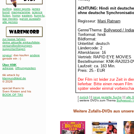
ACHTUNG: Hindi mit deutschen
surfing
,
water sports
,
james
bond
,
manga/anime
,
science
ohne deutsche Synchronisatio
fiction
,
horror
,
eastern
,
kung-fu
,
war movies
,
ganze auswahl
,
Regisseur:
Mani Ratnam
alle genres
Genre/Thema:
Bollywood / India
Tonformat: hindi
Bildformat:
zur kasse fahren
,
deine aktuelle einkaufsliste
,
Untertitel: deutsch
versandbedingungen
,
Ländercode: 2
supportanfragen
Altersklasse: 16
voyeur
: das kaufen
andere
Vertrieb: RAPID EYE MOVIES
gerade ein :-)
Bestellnummer: KNK-RA2023-
Über KNK
Laufzeit: ca. 163 Min.
adresse
,
öffnungszeiten
Preis: 25.- EUR
tiki attack by
klangundkleid.de
Der Film ist leider zur Zeit in di
© 2026
lieferbar. Bitte einen neuen Fil
später wieder einmal vorbeischa
special thanx to
Sven Kirsten and his
BOOK OF TIKI
[
zurück
] [
neue gezielte Suche
] [
alle 
[ weitere DVD's zum Thema
Bollywood / 
Weitere Zufalls-DVDs aus unsere