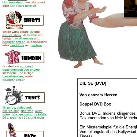
blumenvorhang
aus alohawaii!
oder
lucha libre masken
einige wunderbare
tiki
und
exotica shirts
, klassische und
kultige
hawaiihemden
und
rüschenhemden
, superstylische
retro
usa trikots
und
weitere
wunderbare
surf- und
beachhemden von encore
klassische und kultige
hawaiihemden
,
sowie
rüschenhemden
DIL SE (DVD)
Von ganzem Herzen
Doppel DVD Box
tiki-tunes
,
surfsound
,
exotica/strip
,
doo wop
,
weird
Bonus DVD: Indiens klingendes 
tunes
,
strange music
,
rockabilly
Dokumentation von Nele Münch
50's
,
rock'n'roll 50's
und mehr
Ein Musterbeispiel für die Energ
Vorstellungskraft des Bollywood
Times)