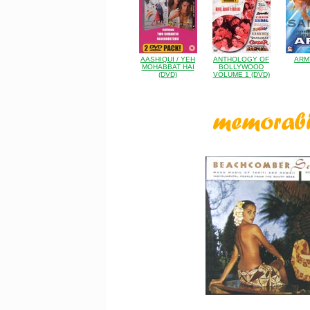
AASHIQUI / YEH
ANTHOLOGY OF
ARM
MOHABBAT HAI
BOLLYWOOD
(DVD)
VOLUME 1 (DVD)