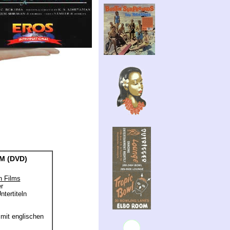
M (DVD)
n Films
r
ntertiteln
e mit englischen