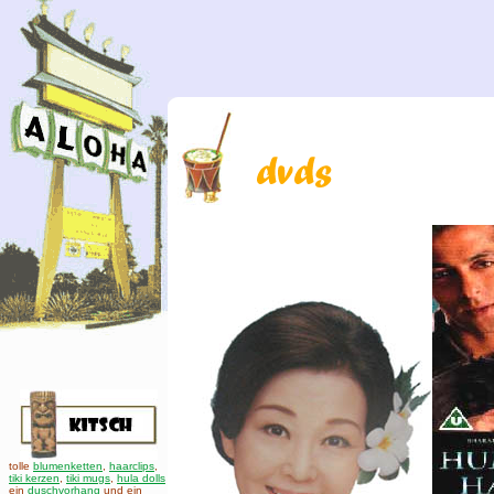
tolle
blumenketten
,
haarclips
,
tiki kerzen
,
tiki mugs
,
hula dolls
ein
duschvorhang
und ein