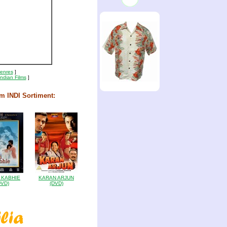
Genres
]
Indian Films
]
m INDI Sortiment:
 KABHIE
KARAN ARJUN
DVD)
(DVD)