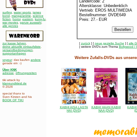
Ländercode: 2
Altersklasse: Unbedenklich
Vertrieb: EROS MULTIMEDIA
surfing
,
water sports
,
james
Bestellnummer: DVDE649
bond
,
manga/anime
,
science
Preis: 27.- EUR
fiction
,
horror
,
eastern
,
kung-fu
,
war movies
,
ganze auswahl
,
alle genres
zur kasse fahren
,
[
zurück
] [
neue gezielte Suche
] [
alle 
deine aktuelle einkaufsliste
,
[ weitere DVD's zum Thema
Bollywood / 
versandbedingungen
,
supportanfragen
Weitere Zufalls-DVDs aus unsere
voyeur
: das kaufen
andere
gerade ein :-)
Über KNK
adresse
,
öffnungszeiten
tiki attack by
klangundkleid.de
© 2026
special thanx to
Sven Kirsten and his
BOOK OF TIKI
KABHI AISA LAGTA
KABHI HAAN KABHI
KABHI
HAI (DVD)
NAA (DVD)
(