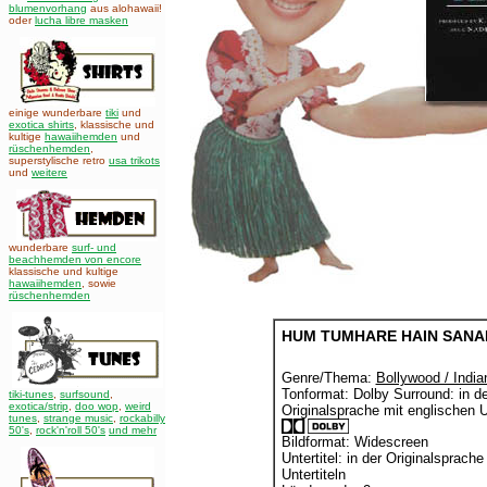
blumenvorhang
aus alohawaii!
oder
lucha libre masken
einige wunderbare
tiki
und
exotica shirts
, klassische und
kultige
hawaiihemden
und
rüschenhemden
,
superstylische retro
usa trikots
und
weitere
wunderbare
surf- und
beachhemden von encore
klassische und kultige
hawaiihemden
,
sowie
rüschenhemden
HUM TUMHARE HAIN SANA
Genre/Thema:
Bollywood / India
Tonformat: Dolby Surround: in de
tiki-tunes
,
surfsound
,
exotica/strip
,
doo wop
,
weird
Originalsprache mit englischen U
tunes
,
strange music
,
rockabilly
50's
,
rock'n'roll 50's
und mehr
Bildformat: Widescreen
Untertitel: in der Originalsprach
Untertiteln