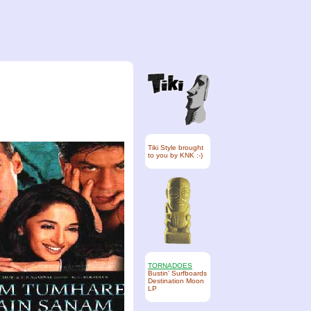
Tiki Style brought
to you by KNK :-)
TORNADOES
Bustin' Surfboards
Destination Moon
LP