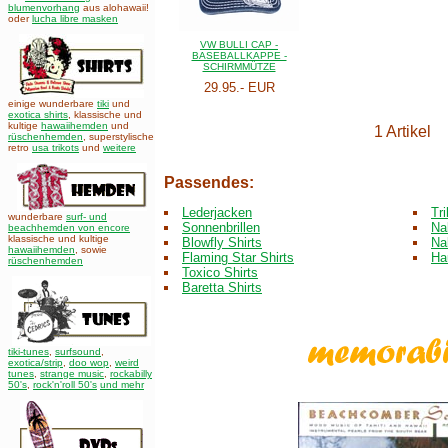
blumenvorhang
aus alohawaii!
oder
lucha libre masken
VW BULLI CAP -
BASEBALLKAPPE -
SCHIRMMÜTZE
29.95.- EUR
einige wunderbare
tiki
und
exotica shirts
, klassische und
kultige
hawaiihemden
und
1 Artikel
rüschenhemden
, superstylische
retro
usa trikots
und
weitere
Passendes:
Lederjacken
Tr
wunderbare
surf- und
Sonnenbrillen
Na
beachhemden von encore
klassische und kultige
Blowfly Shirts
Na
hawaiihemden
,
sowie
Flaming Star Shirts
Ha
rüschenhemden
Toxico Shirts
Baretta Shirts
tiki-tunes
,
surfsound
,
exotica/strip
,
doo wop
,
weird
tunes
,
strange music
,
rockabilly
50's
,
rock'n'roll 50's
und mehr