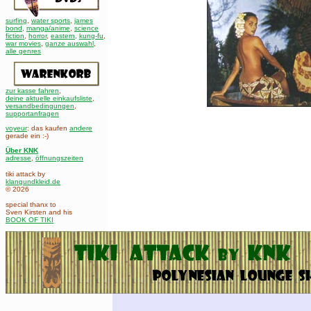
surfing
,
water sports
,
james
bond
,
manga/anime
,
science
fiction
,
horror
,
eastern
,
kung-fu
,
war movies
,
ganze auswahl
,
alle genres
zur kasse fahren
,
deine aktuelle einkaufsliste
,
versandbedingungen
,
supportanfragen
voyeur
: das kaufen
andere
gerade ein :-)
Über KNK
adresse
,
öffnungszeiten
tiki attack by
klangundkleid.de
© 2026
special thanx to
Sven Kirsten and his
BOOK OF TIKI