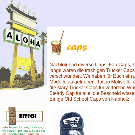
Nachfolgend diverse Caps, Fan Caps, T
lange waren die trashigen Trucker Caps 
verschwunden. Wir haben für Euch ein
Modelle aufgetrieben. Tattoo Motive fü
die Mary Trucker Caps für verlorene W
Steady Cap für alle, die Bescheid wisse
Einige Old School Caps von Nabholz.
tolle
blumenketten
,
haarclips
,
tiki kerzen
,
tiki mugs
,
hula dolls
ein
duschvorhang
und ein