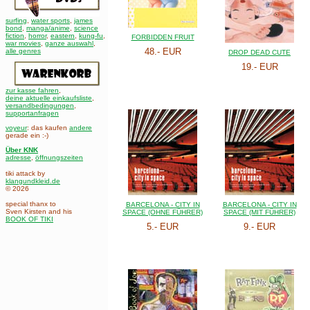
surfing
,
water sports
,
james
bond
,
manga/anime
,
science
fiction
,
horror
,
eastern
,
kung-fu
,
FORBIDDEN FRUIT
war movies
,
ganze auswahl
,
48.- EUR
alle genres
DROP DEAD CUTE
19.- EUR
zur kasse fahren
,
deine aktuelle einkaufsliste
,
versandbedingungen
,
supportanfragen
voyeur
: das kaufen
andere
gerade ein :-)
Über KNK
adresse
,
öffnungszeiten
tiki attack by
klangundkleid.de
© 2026
special thanx to
BARCELONA - CITY IN
BARCELONA - CITY IN
Sven Kirsten and his
SPACE (OHNE FÜHRER)
SPACE (MIT FÜHRER)
BOOK OF TIKI
5.- EUR
9.- EUR