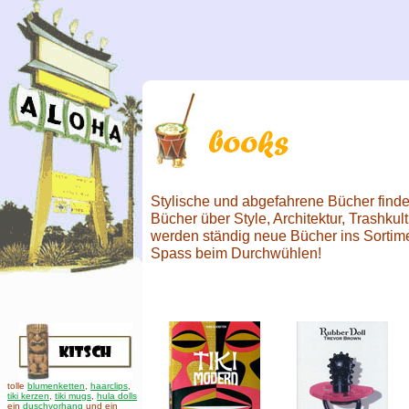
Stylische und abgefahrene Bücher findes
Bücher über Style, Architektur, Trashkul
werden ständig neue Bücher ins Sortime
Spass beim Durchwühlen!
tolle
blumenketten
,
haarclips
,
tiki kerzen
,
tiki mugs
,
hula dolls
ein
duschvorhang
und ein