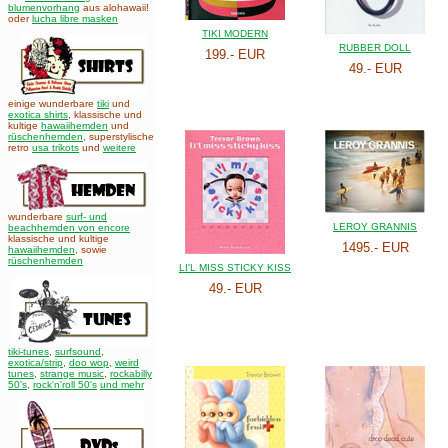
blumenvorhang
aus alohawaii!
oder
lucha libre masken
TIKI MODERN
RUBBER DOLL
199.- EUR
49.- EUR
einige wunderbare
tiki
und
exotica shirts
, klassische und
kultige
hawaiihemden
und
rüschenhemden
, superstylische
retro
usa trikots
und
weitere
wunderbare
surf- und
LEROY GRANNIS
beachhemden von encore
klassische und kultige
1495.- EUR
hawaiihemden
,
sowie
rüschenhemden
LI'L MISS STICKY KISS
49.- EUR
tiki-tunes
,
surfsound
,
exotica/strip
,
doo wop
,
weird
tunes
,
strange music
,
rockabilly
50's
,
rock'n'roll 50's
und mehr