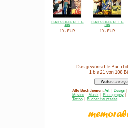
FILM POSTERS OF THE
FILM POSTERS OF THE
40S
30S
10.- EUR
10.- EUR
Das gewünschte Buch bit
1 bis 21 von 108 B
Alle Buchthemen:
Art
|
Design
Movies
|
Musik
|
Photography
|
Tattoo
|
Bücher Hauptseite