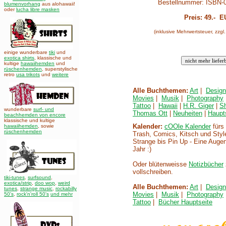
Bestellnummer: ISBN-
blumenvorhang
aus alohawaii!
oder
lucha libre masken
Preis:
49.-
E
(inklusive Mehrwertsteuer, zzgl
einige wunderbare
tiki
und
exotica shirts
, klassische und
kultige
hawaiihemden
und
rüschenhemden
, superstylische
retro
usa trikots
und
weitere
Alle Buchthemen:
Art
|
Design
Movies
|
Musik
|
Photography
Tattoo
|
Hawaii
|
H.R. Giger
|
S
wunderbare
surf- und
Thomas Ott
|
Neuheiten
|
Haupt
beachhemden von encore
klassische und kultige
Kalender:
cOOle Kalender
fürs
hawaiihemden
,
sowie
rüschenhemden
Trash, Comics, Kitsch und Style
Strange bis Pin Up - Eine Auge
Jahr :)
Oder blütenweisse
Notizbücher
vollschreiben.
tiki-tunes
,
surfsound
,
exotica/strip
,
doo wop
,
weird
Alle Buchthemen:
Art
|
Design
tunes
,
strange music
,
rockabilly
Movies
|
Musik
|
Photography
50's
,
rock'n'roll 50's
und mehr
Tattoo
|
Bücher Hauptseite