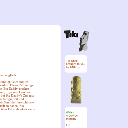
Tiki Style
brought to you
by KNK :-)
er, englisch.
ündigt, ist es endlich
elohnt. Dieses 220 seitige
 von Big Daddy gesehen
zzen, Toys und Goodies
h bei Big Daddy`s Zuhause
ss fotografiert und
ele Sammler ihre schönsten
ellt zu haben. Ein
es über Ed Roth wirds kaum
WHYs
A Day On
Mercury
LP