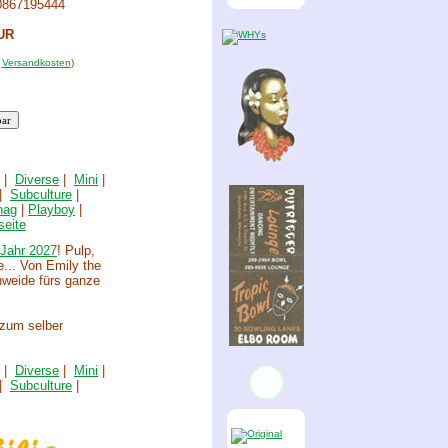
0867195444
UR
.
Versandkosten
)
|
Diverse
|
Mini
|
|
Subculture
|
hag
|
Playboy
|
seite
Jahr 2027
! Pulp,
... Von Emily the
nweide fürs ganze
zum selber
|
Diverse
|
Mini
|
|
Subculture
|