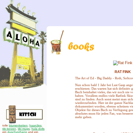
RAT FINK
The Art of Ed - Big Daddy - Roth, Softcov
Nun schon bald 1 Jahr bei Last Gasp angek
erschienen. Das warten hat sich definitiv g
Buch beinhaltet vieles, das wir noch nie
haben. Vorallem endlos viele Ratfink Ski
sind zu finden. Auch sonst meint man sic
wiederzufinden. Hier ist der ganze Nachla
dokumentiert worden, ebenso scheinen vi
Objekte für dieses Buch zu Verfügung gest
absolutes muss für jeden Fan, was besser
mehr geben.
tolle
blumenketten
,
haarclips
,
tiki kerzen
,
tiki mugs
,
hula dolls
ein
duschvorhang
und ein